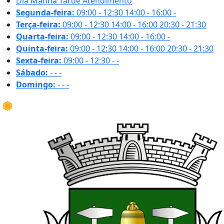
Dia
Manhã
Tarde
Atendimento
Segunda-feira:
09:00 - 12:30
14:00 - 16:00
-
Terça-feira:
09:00 - 12:30
14:00 - 16:00
20:30 - 21:30
Quarta-feira:
09:00 - 12:30
14:00 - 16:00
-
Quinta-feira:
09:00 - 12:30
14:00 - 16:00
20:30 - 21:30
Sexta-feira:
09:00 - 12:30
-
-
Sábado:
-
-
-
Domingo:
-
-
-
23.7 ºC