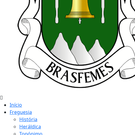
Início
Freguesia
História
Heráldica
Topónimo