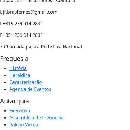
3020 - 571 - Brasfemes - Coimbra
jf.brasfemes@gmail.com
*
+315 239 914 283
*
+351 239 914 283
* Chamada para a Rede Fixa Nacional
Freguesia
História
Heráldica
Caracterização
Agenda de Eventos
Autarquia
Executivo
Assembleia de Freguesia
Balcão Virtual